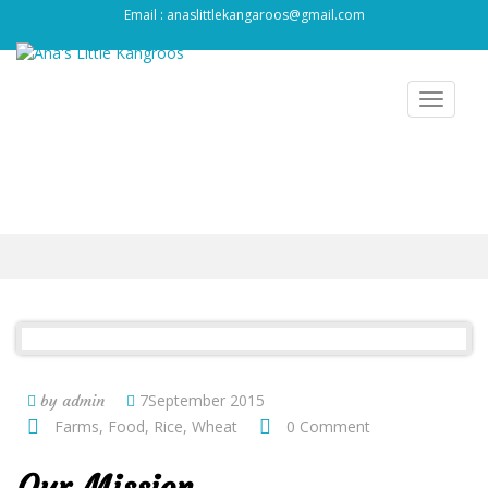
Email : anaslittlekangaroos@gmail.com
Toggle
navigat
7September 2015
by admin
Farms
,
Food
,
Rice
,
Wheat
0 Comment
Our Mission