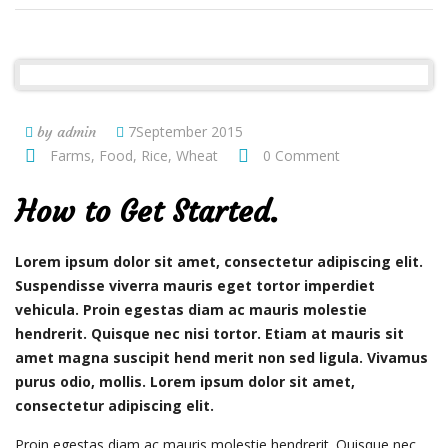
7September 2015
by admin
Farms
,
Food
,
Rice
,
Wheat
0 Comment
How to Get Started.
Lorem ipsum dolor sit amet, consectetur adipiscing elit.
Suspendisse viverra mauris eget tortor imperdiet
vehicula. Proin egestas diam ac mauris molestie
hendrerit. Quisque nec nisi tortor. Etiam at mauris sit
amet magna suscipit hend merit non sed ligula. Vivamus
purus odio, mollis. Lorem ipsum dolor sit amet,
consectetur adipiscing elit.
Proin egestas diam ac mauris molestie hendrerit. Quisque nec